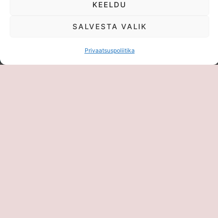
KEELDU
SALVESTA VALIK
BRONEERI AEG COACHINGUKS SIIN
Privaatsuspoliitika
Võta ühendust
E-mail: kristina@sekspositiiv.ee
... või täida vorm