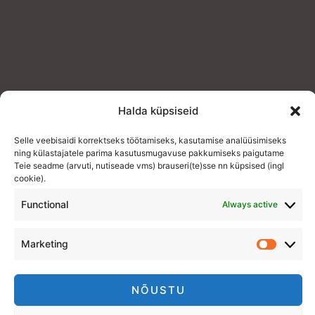
Halda küpsiseid
Selle veebisaidi korrektseks töötamiseks, kasutamise analüüsimiseks
ning külastajatele parima kasutusmugavuse pakkumiseks paigutame
Teie seadme (arvuti, nutiseade vms) brauseri(te)sse nn küpsised (ingl
cookie).
Functional
Always active
Marketing
NÕUSTU