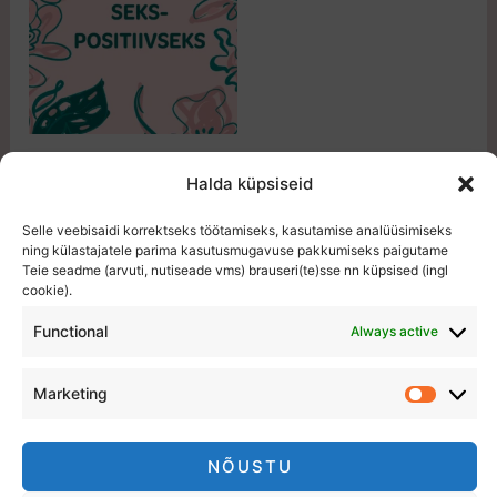
Paberraamat
Halda küpsiseid
Sekspositiivseks
Selle veebisaidi korrektseks töötamiseks, kasutamise analüüsimiseks
Hinnanguga
24,50
€
ning külastajatele parima kasutusmugavuse pakkumiseks paigutame
0
Teie seadme (arvuti, nutiseade vms) brauseri(te)sse nn küpsised (ingl
/
cookie).
5
LISA KORVI
Functional
Always active
Marketing
NÕUSTU
Copyright © 2026 Sekspositiiv. Powered by Sekspositiiv.