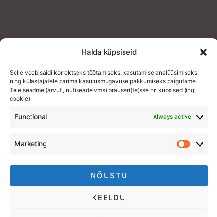
Halda küpsiseid
Selle veebisaidi korrektseks töötamiseks, kasutamise analüüsimiseks
ning külastajatele parima kasutusmugavuse pakkumiseks paigutame
Teie seadme (arvuti, nutiseade vms) brauseri(te)sse nn küpsised (ingl
cookie).
Functional
Always active
Marketing
NÕUSTU
KEELDU